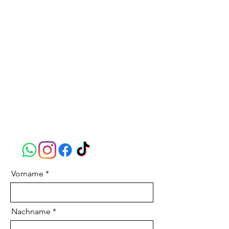
Patrick Furthner
Bergerndorf 5,
4600
Thalheim / Wels
+43 676 901 44 52
info@bootsservice.at
Vorname
Nachname