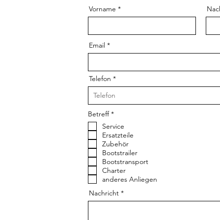
Vorname
Nac
alheim / Wels
Email
Telefon
P
Betreff
*
f
Service
l
i
Ersatzteile
c
Zubehör
h
Bootstrailer
t
Bootstransport
f
e
Charter
l
anderes Anliegen
d
schutz
Nachricht