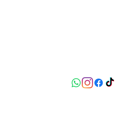
Patrick Furthner
Bergerndorf 5,
4600 Th
+43 676 901 44 52
info@bootsservice.at
Impressum
Daten