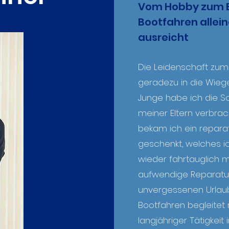
Vom Hobby zum B
Bootfahren allei
ausreicht
Die Leidenschaft zum
geradezu in die Wiege
Junge habe ich die 
meiner Eltern verbrach
bekam ich ein repara
geschenkt, welches ich
wieder fahrtauglich 
aufwendige Reparatur
unvergessenen Urlaub
Bootfahren begleitet 
langjähriger Tätigkeit