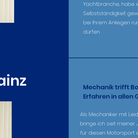
Yachtbranche, habe ic
Selbstständigkeit gew
bei Ihrem Anliegen r
dürfen.
ainz
Mechanik trifft B
Erfahren in alle
Als Mechaniker mit Le
bringe ich seit meine
für diesen Motorsport 