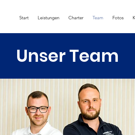
Start
Leistungen
Charter
Team
Fotos
K
Unser Team